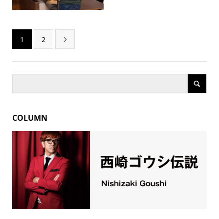
1
2

COLUMN