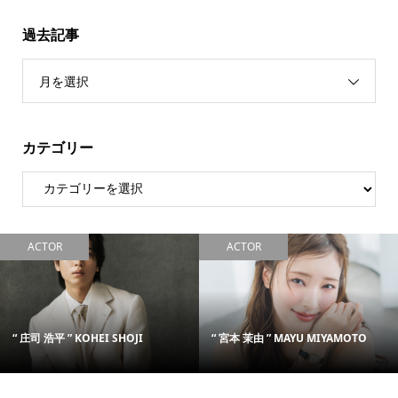
過去記事
月を選択
カテゴリー
ACTOR
ACTOR
“ 庄司 浩平 ” KOHEI SHOJI
“ 宮本 茉由 ” MAYU MIYAMOTO