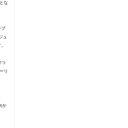
とな
ーブ
ジュ
す。
2つ
ーリ
ま
向か