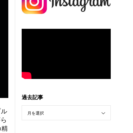
過去記事
プル
月を選択
がら
の精