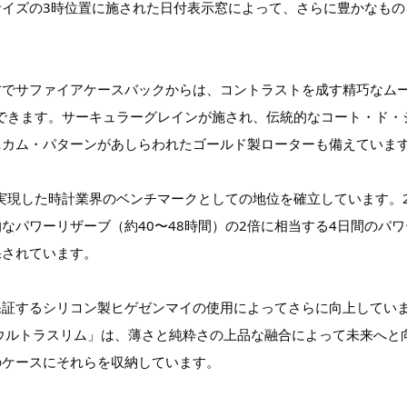
イズの3時位置に施された日付表示窓によって、さらに豊かなもの
方でサファイアケースバックからは、コントラストを成す精巧なム
ができます。サーキュラーグレインが施され、伝統的なコート・ド・
ニカム・パターンがあしらわれたゴールド製ローターも備えていま
を実現した時計業界のベンチマークとしての地位を確立しています。
なパワーリザーブ（約40〜48時間）の2倍に相当する4日間のパワ
保されています。
保証するシリコン製ヒゲゼンマイの使用によってさらに向上してい
ウルトラスリム」は、薄さと純粋さの上品な融合によって未来へと
のケースにそれらを収納しています。