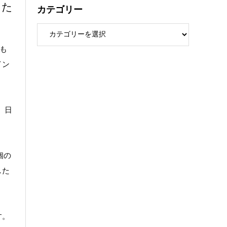
えた
カテゴリー
も
イン
、日
個の
した
す。