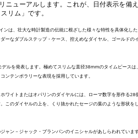
リニューアルします。これが、日付表示を備
ラスリム」です。
デザインは、壮大な時計製造の伝統に根ざした様々な特性を具体化した
ンダーなダブルステップ・ケース、控えめなダイヤル、ゴールドの
。
モデルを発表します。極めてスリムな直径38mmのタイムピースは
るコンテンポラリーな表現を採用しています。
ホワイトまたはオパリンのダイヤルには、ローマ数字を形作る28
す。このダイヤルの上を、くり抜かれたセージの葉のような形状を
のジャン－ジャック・ブランパンのイニシャルがあしらわれていま