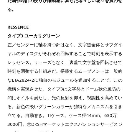
た新作時計の便りが躍動感に満ちた瑞々しい花々を震わせ
る。
RESSENCE
タイプ3 ユーカリグリーン
左／センターに軸を持つ針はなく、文字盤全体とサブダイ
ヤルのディスクがそれぞれ回転することで時刻を表示する
レッセンス。リューズもなく、裏蓋で文字盤を回転させて
時刻を調整する仕組みだ。搭載するムーブメントは一般的
なETA2824/2に独自のモジュールを追加することで、この
機構を実現させた。タイプ3は文字盤とドーム状の風防の
間にオイルを満たし、光の反射を抑え、視認性を高めてい
る。新色の淡いグリーンカラーが独特なメカニズムを引き
立てる。自動巻き。TIケース。ケース径44mm。630万
3000円。㉄DKSHマーケットエクスパンションサービスジ