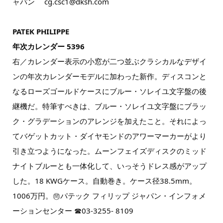
ャパン cg.csc1@dksh.com
PATEK PHILIPPE
年次カレンダー 5396
右／カレンダー表示の小窓が二つ並ぶクラシカルなデザイ
ンの年次カレンダーモデルに加わった新作。ディスコンと
なるローズゴールドケースにブルー・ソレイユ文字盤の後
継機だ。特筆すべきは、ブルー・ソレイユ文字盤にブラッ
ク・グラデーションのアレンジを加えたこと。それによっ
てバゲットカット・ダイヤモンドのアワーマーカーがより
引き立つようになった。ムーンフェイズディスクのミッド
ナイトブルーとも一体化して、いっそうドレス感がアップ
した。18 KWGケース。自動巻き。ケース径38.5mm。
1006万円。㉄パテック フィリップ ジャパン・インフォメ
ーションセンター ☎03-3255- 8109